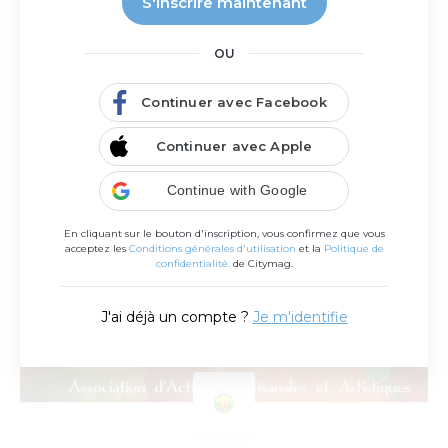
S'inscrire maintenant
QIGONG ASM
OU
Section de l'Association Sportive de Martignas - Qi Gong
: Méthode traditionnelle Taoïste
Continuer avec Facebook
Continuer avec Apple
Continue with Google
En cliquant sur le bouton d'inscription, vous confirmez que vous
acceptez les
Conditions générales d'utilisation
et la
Politique de
confidentialité.
de Citymag.
J'ai déjà un compte ?
Je m'identifie