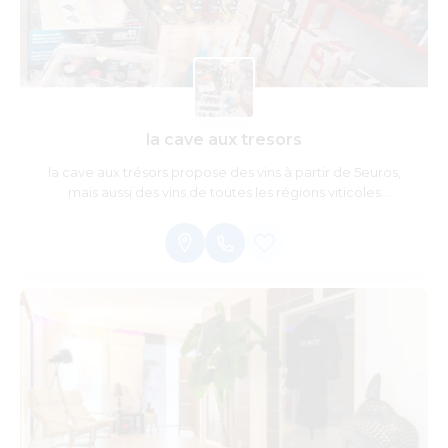
la cave aux tresors
la cave aux trésors propose des vins à partir de 5euros,
mais aussi des vins de toutes les régions viticoles
francaises, des vins étrangers, du champagne. Niveaux
spirtitueux il y a du rhum, whisky, gin, armagnac, eau de
vie d'alsace .....Des coffrets de bières, divers alcools sont
également disponibles et beaucoup d'autres choses
pour faire plaisir à vos papilles. Le magasin est ouvert de
10h à 13h et de 15h30 a 19h en cette période particulière.
Sinon c'est jusqu'a 20h. Le dimanche les horaires ne
changent pas c'est de 9h30 à 13h