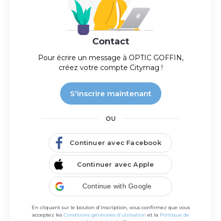
Contact
Pour écrire un message à
OPTIC GOFFIN
,
Boucherie du Lavoir
créez votre compte Citymag !
Vente en boucherie, charcuterie et traiteur.
Actuellement ouvert
S'inscrire maintenant
07:30 - 12:30 / 16:00 - 19:30
OU
Continuer avec Facebook
Continuer avec Apple
Continue with Google
En cliquant sur le bouton d'inscription, vous confirmez que vous
acceptez les
Conditions générales d'utilisation
et la
Politique de