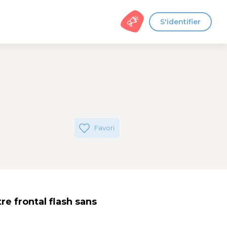
S'identifier
s
Favori
 frontal flash sans