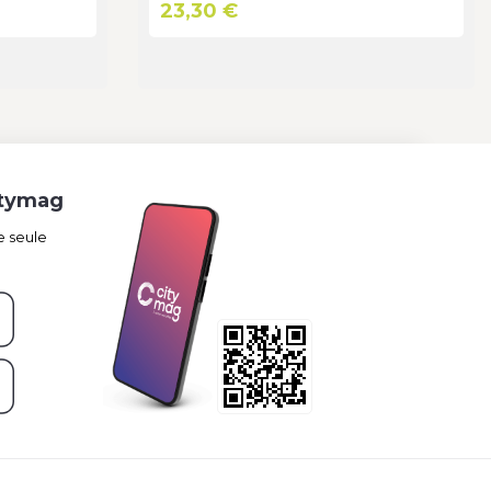
23,30 €
itymag
e seule