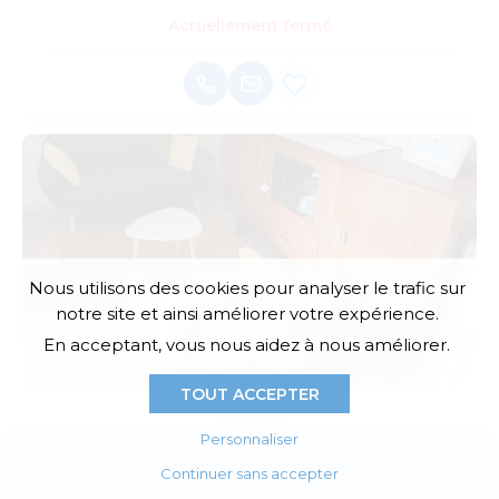
Actuellement fermé
Nous utilisons des cookies pour analyser le trafic sur
notre site et ainsi améliorer votre expérience.
En acceptant, vous nous aidez à nous améliorer.
TOUT ACCEPTER
Personnaliser
À l'écoute de toi
Continuer sans accepter
Actualités
Agenda
E-boutique
Annuaires
Accompagnement en périnatalité et parentalité