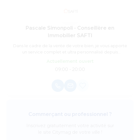
Pascale Simonpoli - Conseillère en
Immobilier SAFTI
Dans le cadre de la vente de votre bien, je vous apporte
un service complet et ultra personnalisé depuis
l'estimation jusqu'à la signature finale chez le notaire
Actuellement ouvert
pour qu'ensemble nous réalisions votre projet dans les
09:00 - 20:00
meilleures conditions. Je mets ma réactivité, mon
empathie et mon professionnalisme à votre service car
votre projet est aussi mon projet.
Commerçant ou professionnel ?
Inscrivez
gratuitement
votre activité sur
le site Citymag de votre ville !