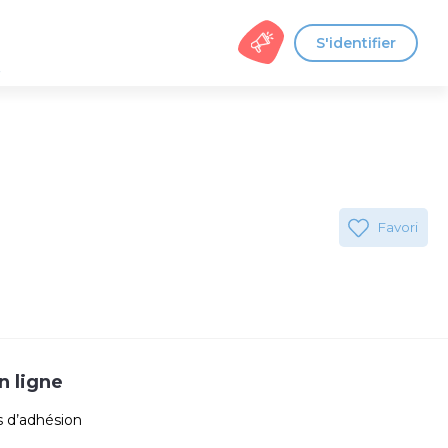
S'identifier
s
Favori
n ligne
s d’adhésion