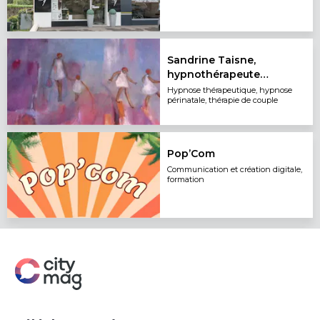
Sandrine Taisne,
hypnothérapeute
ericksonien, thérapie de
Hypnose thérapeutique, hypnose
périnatale, thérapie de couple
couple
Pop’Com
Communication et création digitale,
formation