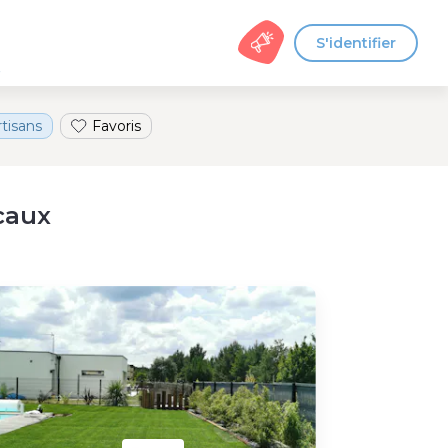
S'identifier
s
rtisans
Favoris
caux