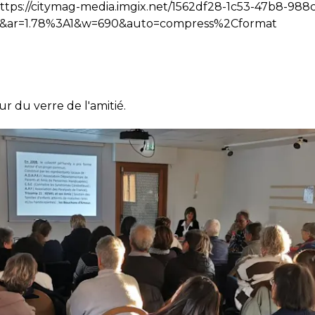
tps://citymag-media.imgix.net/1562df28-1c53-47b8-988
s&ar=1.78%3A1&w=690&auto=compress%2Cformat
r du verre de l'amitié.