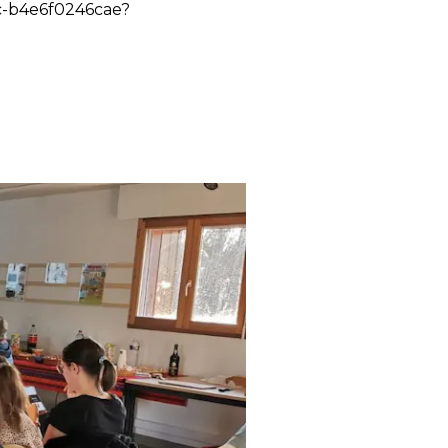
c-b4e6f0246cae?