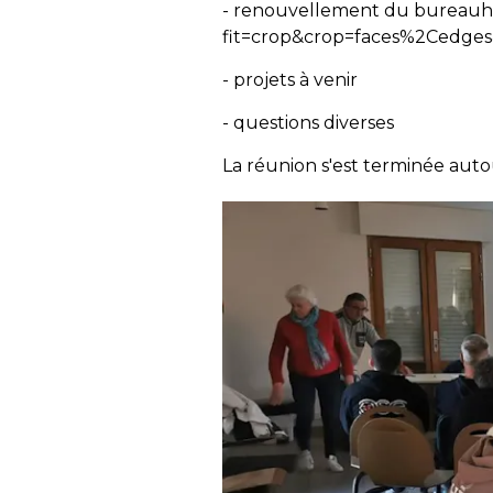
- renouvellement du bureauht
fit=crop&crop=faces%2Cedge
- projets à venir
- questions diverses
La réunion s'est terminée autou