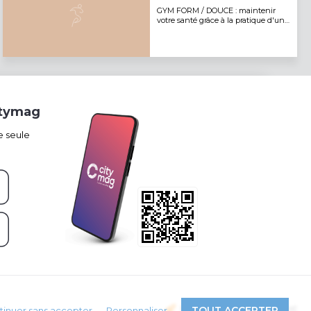
GYM FORM / DOUCE : maintenir
votre santé grâce à la pratique d'une
gymnastique en musique et variée
itymag
e seule
Propulsé par
TOUT ACCEPTER
tinuer sans accepter
Personnaliser