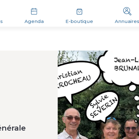
és
Agenda
E-boutique
Annuaire
énérale