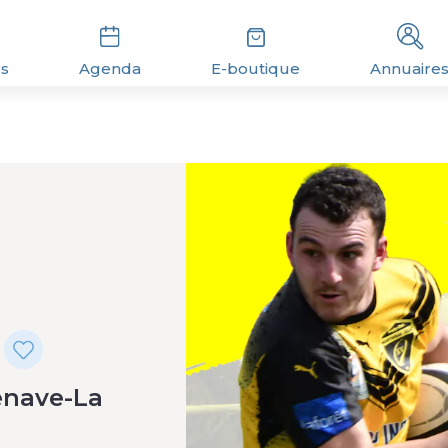
és
Agenda
E-boutique
Annuaire
enave-La