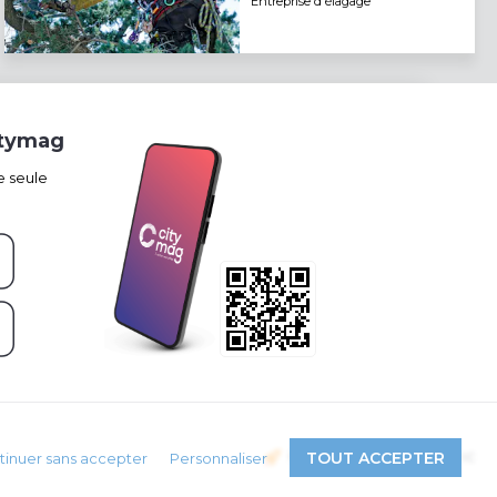
Entreprise d'élagage
itymag
e seule
Propulsé par
TOUT ACCEPTER
tinuer sans accepter
Personnaliser