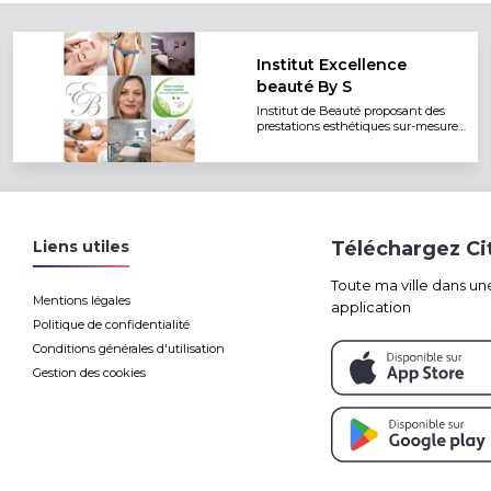
Institut Excellence
beauté By S
Institut de Beauté proposant des
prestations esthétiques sur-mesure
aux marques exclusivement
françaises,alliant
qualité,performances et innovations.
Prenez un moment pour vous le
temps d'un instant.
Liens utiles
Téléchargez C
Toute ma ville dans un
Mentions légales
application
Politique de confidentialité
Conditions générales d'utilisation
Gestion des cookies